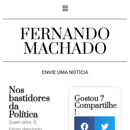
FERNANDO
MACHADO
ENVIE UMA NOTÍCIA
Nos
bastidores
Gostou ?
Compartilhe
da
!
Política
Quem diria. O
futuro deputado