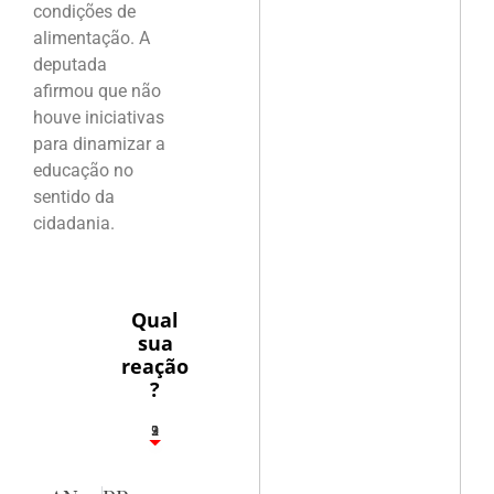
condições de
alimentação. A
deputada
afirmou que não
houve iniciativas
para dinamizar a
educação no
sentido da
cidadania.
Qual
sua
reação
?
3
1
2
9