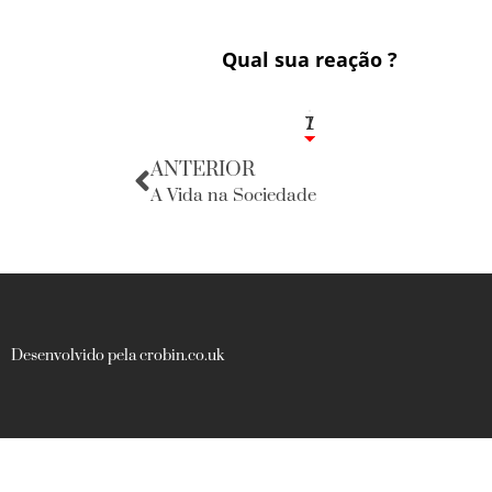
Qual sua reação ?
1
7
ANTERIOR
A Vida na Sociedade
Desenvolvido pela crobin.co.uk