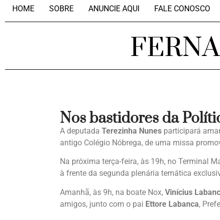
HOME
SOBRE
ANUNCIE AQUI
FALE CONOSCO
FERN
Nos bastidores da Políti
A deputada
Terezinha Nunes
participará ama
antigo Colégio Nóbrega, de uma missa promov
Na próxima terça-feira, às 19h, no Terminal Ma
à frente da segunda plenária temática exclusi
Amanhã, às 9h, na boate Nox,
Vinícius Laban
amigos, junto com o pai
Ettore Labanca
, Pre