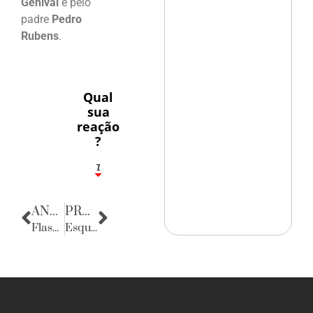
Genival
e pelo
padre
Pedro
Rubens
.
Qual
sua
reação
?
1
7
ANTERIOR
PRÓXIMA
Flashes
Esquinas do Mundo