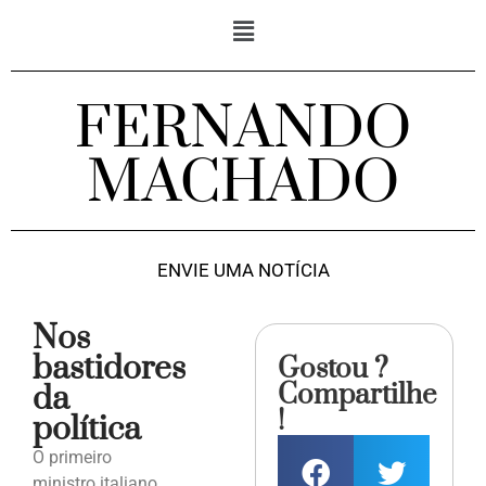
FERNANDO
MACHADO
ENVIE UMA NOTÍCIA
Nos
bastidores
Gostou ?
Compartilhe
da
!
política
O primeiro
ministro italiano,