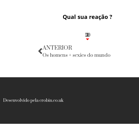
Qual sua reação ?
10
3
1
1
2
ANTERIOR
Os homens + sexies do mundo
Desenvolvido pela crobin.co.uk