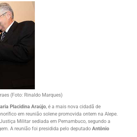
oraes (Foto: Rinaldo Marques)
aria Placidina Araújo
, é a mais nova cidadã de
norífico em reunião solene promovida ontem na Alepe.
à Justiça Militar sediada em Pernambuco, segundo a
em. A reunião foi presidida pelo deputado
Antônio