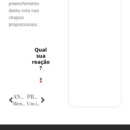
preenchimento
desta cota nas
chapas
proporcionais.
Qual
sua
reação
?
2
1
2
9
ANTERIOR
PRÓXIMA
Bienal do Livro
Um instante, maestro!