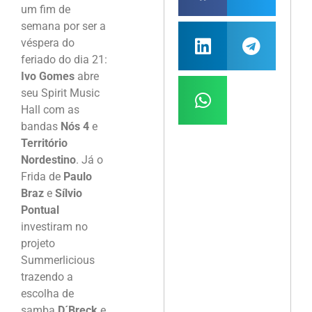
um fim de
semana por ser a
véspera do
feriado do dia 21:
Ivo Gomes
abre
seu Spirit Music
Hall com as
bandas
Nós 4
e
Território
Nordestino
. Já o
Frida de
Paulo
Braz
e
Sílvio
Pontual
investiram no
projeto
Summerlicious
trazendo a
escolha de
samba
D´Breck
e