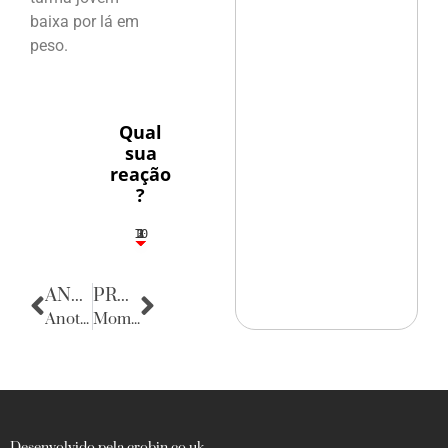
baixa por lá em
peso.
Qual
sua
reação
?
10
3
1
1
2
ANTERIOR
PRÓXIMA
Anotações do Cotidiano
Momento de saudade