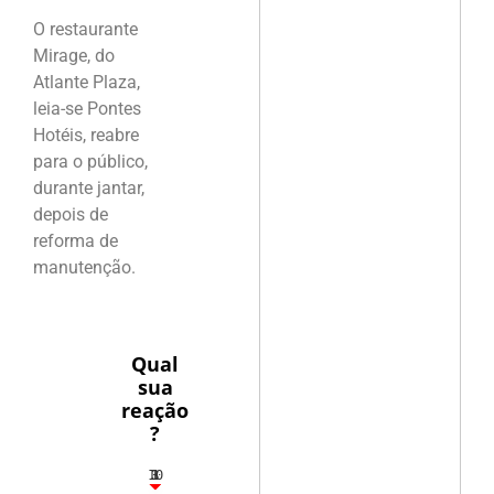
O restaurante
Mirage, do
Atlante Plaza,
leia-se Pontes
Hotéis, reabre
para o público,
durante jantar,
depois de
reforma de
manutenção.
Qual
sua
reação
?
10
3
1
1
3