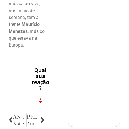
música ao vivo,
nos finais de
semana, tem à
frente
Maurício
Menezes
, músico
que estava na
Europa.
Qual
sua
reação
?
1
7
ANTERIOR
PRÓXIMA
Notícias da Paraíba
Anotações do Cotidiano