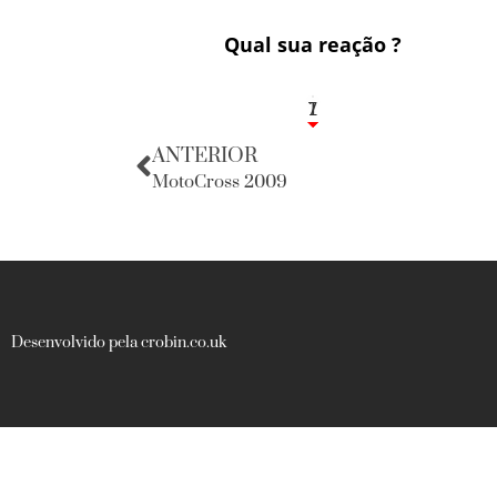
Qual sua reação ?
1
7
ANTERIOR
MotoCross 2009
Desenvolvido pela crobin.co.uk