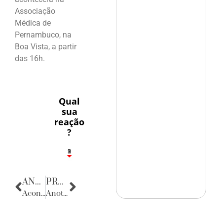
Associação
Médica de
Pernambuco, na
Boa Vista, a partir
das 16h.
Qual
sua
reação
?
3
1
2
9
ANTERIOR
PRÓXIMA
Acontecências
Anotações do Cotidiano