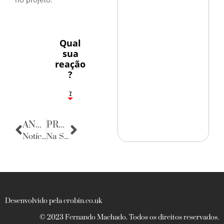
Qual
sua
reação
?
1
7
ANTERIOR
PRÓXIMA
Notícias da Alemanha
Na Sala da Justiça
Desenvolvido pela crobin.co.uk
© 2023 Fernando Machado. Todos os direitos reservados.