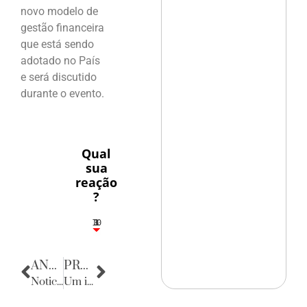
novo modelo de
gestão financeira
que está sendo
adotado no País
e será discutido
durante o evento.
Qual
sua
reação
?
10
3
1
1
3
ANTERIOR
PRÓXIMA
Noticias do Rio Grande do Norte
Um instante, Maestro!