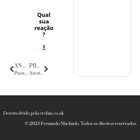
Qual
sua
reação
?
1
2
8
ANTERIOR
PRÓXIMA
Passaporte
Anotações do Cotidiano
Desenvolvido pela crobin.co.uk
© 2023 Fernando Machado. Todos os direitos reservados.