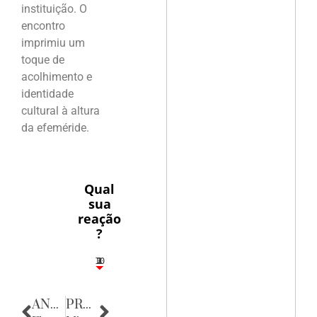
instituição. O
encontro
imprimiu um
toque de
acolhimento e
identidade
cultural à altura
da efeméride.
Qual
sua
reação
?
10
3
1
1
2
ANTERIOR
PRÓXIMA