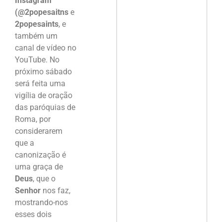
Instagram
(@2popesaitns
e
2popesaints
, e
também um
canal de vídeo no
YouTube. No
próximo sábado
será feita uma
vigília de oração
das paróquias de
Roma, por
considerarem
que a
canonização é
uma graça de
Deus
, que o
Senhor
nos faz,
mostrando-nos
esses dois