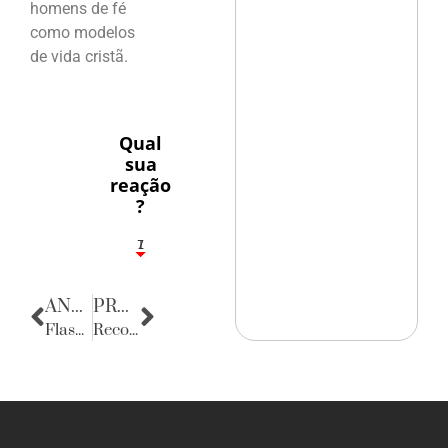
homens de fé
como modelos
de vida cristã.
Qual
sua
reação
?
1
7
ANTERIOR
PRÓXIMA
Flashes
Recordar é Viver