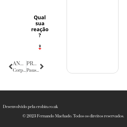
Qual
sua
reação
?
2
1
2
9
ANTERIOR
PRÓXIMA
Corpo Consular
Pausa poética
Desenvolvido pela crobin.co.uk
© 2023 Fernando Machado. Todos os direitos reservados.