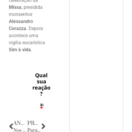
celebração da
Missa
, presidida
monsenhor
Alessandro
Corazza
. Depois
acontece uma
vigília eucarística
Sim à vida
.
Qual
sua
reação
?
10
3
1
1
2
ANTERIOR
PRÓXIMA
Nos bastidores da política
Parabéns, Frei Rinaldo!