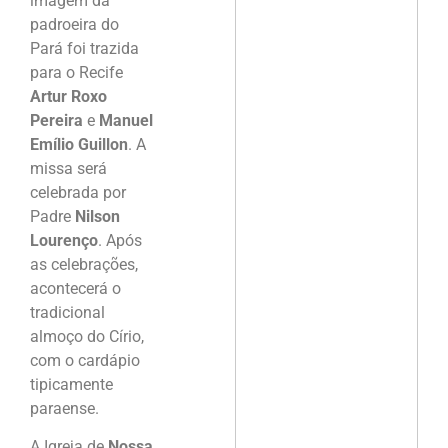
imagem da
padroeira do
Pará foi trazida
para o Recife
Artur Roxo
Pereira
e
Manuel
Emílio Guillon
. A
missa será
celebrada por
Padre
Nilson
Lourenço
. Após
as celebrações,
acontecerá o
tradicional
almoço do Círio,
com o cardápio
tipicamente
paraense.
A Igreja de
Nossa