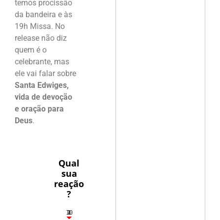
temos procissão
da bandeira e às
19h Missa. No
release não diz
quem é o
celebrante, mas
ele vai falar sobre
Santa Edwiges,
vida de devoção
e oração para
Deus
.
Qual
sua
reação
?
10
3
1
1
2