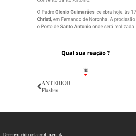
Convento Santo Antonio.
O Padre
Glenio Guimarães
, celebra hoje, às
Christi
, em Fernando de Noronha. A procissão
o Porto de
Santo Antonio
onde será realizada
Qual sua reação ?
10
3
1
1
2
ANTERIOR
Flashes
Desenvolvido pela crobin.co.uk