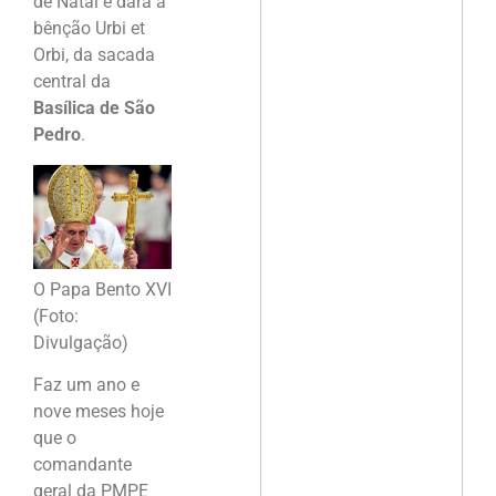
de Natal e dará a
bênção Urbi et
Orbi, da sacada
central da
Basílica de São
Pedro
.
O Papa Bento XVI
(Foto:
Divulgação)
Faz um ano e
nove meses hoje
que o
comandante
geral da PMPE