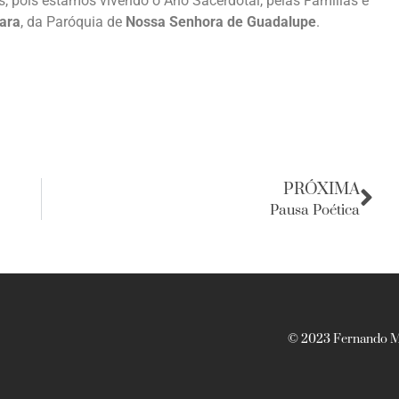
s, pois estamos vivendo o Ano Sacerdotal, pelas Famílias e
ara
, da Paróquia de
Nossa Senhora de Guadalupe
.
PRÓXIMA
Pausa Poética
© 2023 Fernando Ma