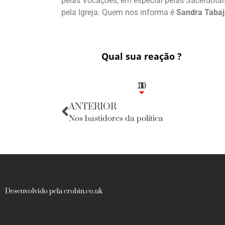
pelas Vocações, em especial pelas Sacerdotai
pela Igreja. Quem nos informa é
Sandra Tabaj
Qual sua reação ?
10
3
1
1
3
ANTERIOR
Nos bastidores da política
Desenvolvido pela crobin.co.uk