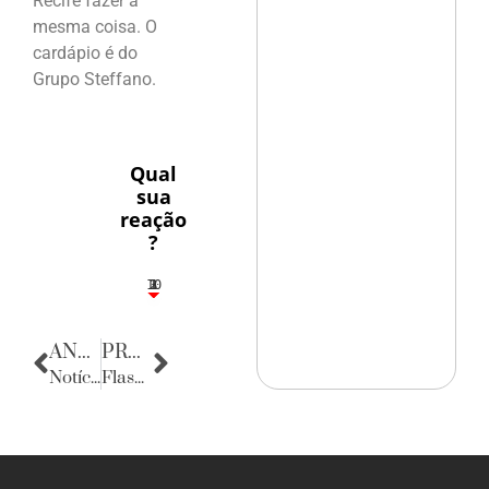
Recife fazer a
mesma coisa. O
cardápio é do
Grupo Steffano.
Qual
sua
reação
?
10
3
1
1
2
ANTERIOR
PRÓXIMA
Notícias da Bahia
Flashes