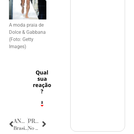
A moda praia de
Dolce & Gabbana
(Foto: Getty
Images)
Qual
sua
reação
?
1
2
8
ANTERIOR
PRÓXIMA
Brasil Sabor 2009
No mundo das artes