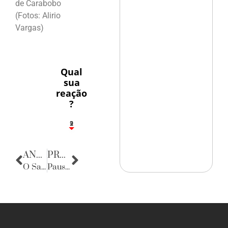
de Carabobo
(Fotos: Alirio
Vargas)
Qual
sua
reação
?
2
1
2
9
ANTERIOR
PRÓXIMA
O Sargento Sedutor
Pausa Poética