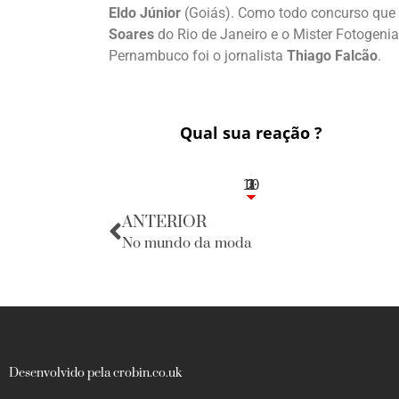
Eldo Júnior
(Goiás). Como todo concurso que s
Soares
do Rio de Janeiro e o Mister Fotogenia
Pernambuco foi o jornalista
Thiago Falcão
.
Qual sua reação ?
10
3
1
1
2
ANTERIOR
No mundo da moda
Desenvolvido pela crobin.co.uk