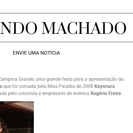
ANDO MACHADO
ENVIE UMA NOTÍCIA
em Campina Grande, uma grande festa para a apresentação da
a
que foi coroada pela Miss Paraíba de 2008
Kayonara
nada pelo colunista e empresário de eventos
Rogério Freire
.