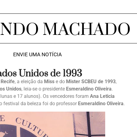
ANDO MACHADO
ENVIE UMA NOTÍCIA
tados Unidos de 1993
 Recife
, a eleição da
Miss
e do
Mister SCBEU de 1993
,
dos Unidos
, leia-se o presidente
Esmeraldino Oliveira
.
alunas e 17 alunos). Os vencedores foram
Ana Leticia
o festival da beleza foi do professor
Esmeraldino Oliveira
.