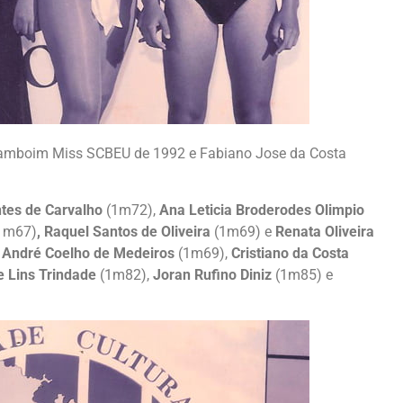
 Camboim Miss SCBEU de 1992 e Fabiano Jose da Costa
ntes de Carvalho
(1m72),
Ana Leticia Broderodes Olimpio
1m67)
, Raquel Santos de Oliveira
(1m69) e
Renata Oliveira
U
André Coelho de Medeiros
(1m69),
Cristiano da Costa
e Lins Trindade
(1m82),
Joran Rufino Diniz
(1m85) e