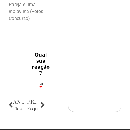
Pareja é uma
malavilha (Fotos:
Concurso)
Qual
sua
reação
?
10
3
1
1
2
ANTERIOR
PRÓXIMA
Flashes
Esquinas do Mundo