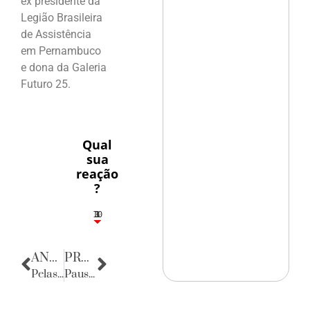
ex presidente da
Legião Brasileira
de Assistência
em Pernambuco
e dona da Galeria
Futuro 25.
Qual
sua
reação
?
10
3
1
1
3
ANTERIOR
PRÓXIMA
Pelas terras de Gravatá
Pausa Poética