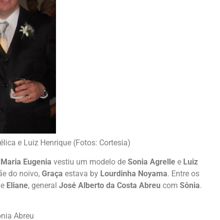
ica e Luiz Henrique (Fotos: Cortesia)
.
Maria Eugenia
vestiu um modelo de
Sonia Agrelle
e
Luiz
ãe do noivo,
Graça
estava by
Lourdinha Noyama
. Entre os
e
Eliane
, general
José Alberto da Costa Abreu
com
Sônia
.
ônia Abreu