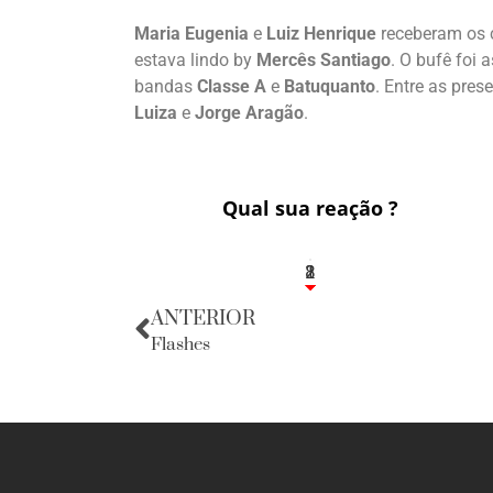
Maria Eugenia
e
Luiz Henrique
receberam os 
estava lindo by
Mercês Santiago
. O bufê foi
bandas
Classe A
e
Batuquanto
. Entre as pre
Luiza
e
Jorge Aragão
.
Qual sua reação ?
1
2
8
ANTERIOR
Flashes