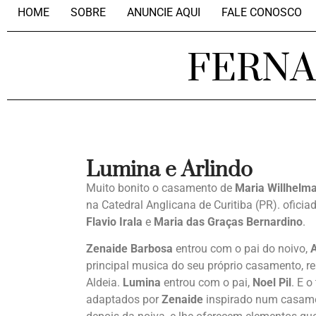
HOME
SOBRE
ANUNCIE AQUI
FALE CONOSCO
FERN
Lumina e Arlindo
Muito bonito o casamento de
Maria Willhelma
na Catedral Anglicana de Curitiba (PR). oficia
Flavio Irala
e
Maria das Graças Bernardino
.
Zenaide Barbosa
entrou com o pai do noivo,
A
principal musica do seu próprio casamento, r
Aldeia.
Lumina
entrou com o pai,
Noel Pil
. E 
adaptados por
Zenaide
inspirado num casame