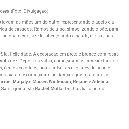
ncesa (Foto: Divulgação)
s lavam as mãos um do outro, representando o apoio e a
ida de casados. Ramos de trigo, simbolizando o pão, para
elacionamento, azeite, abençoando a saúde, e o sal, para
Sta. Felicidade. A decoração em preto e branco com rosas
 nota dez. Depois da valsa, começaram as brincadeiras: os
óculos coloridos, boás, pulseiras e colares de neon e
antasiaram e começaram as danças, que foram até as
Barros, Magaly
e
Moisés Wolfenson, Rejane
e
Adelmar
e Sá
e a jornalista
Rachel Motta
. De Brasília, o primo