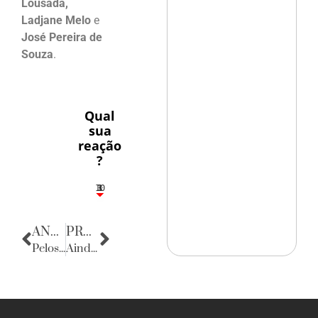
Lousada,
Ladjane Melo
e
José Pereira de
Souza
.
Qual
sua
reação
?
10
3
1
1
3
ANTERIOR
PRÓXIMA
Pelos réveillons da cidade
Ainda Dona Lindu