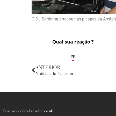
O DJ Sardinha arrasou nas picapes da Arcádi
Qual sua reação ?
10
3
1
1
3
ANTERIOR
Noticias da Caserna
Desenvolvido pela crobin.co.uk