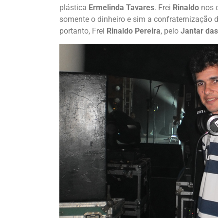
plástica
Ermelinda Tavares
. Frei
Rinaldo
nos c
somente o dinheiro e sim a confraternização d
portanto, Frei
Rinaldo Pereira
, pelo
Jantar das