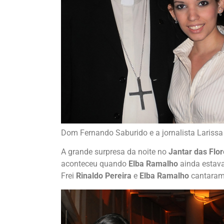
Dom Fernando Saburido e a jornalista Lariss
A grande surpresa da noite no
Jantar das Flo
aconteceu quando
Elba Ramalho
ainda estav
Frei
Rinaldo Pereira
e
Elba Ramalho
cantaram