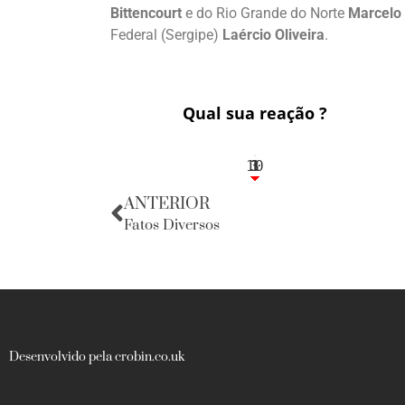
Bittencourt
e do Rio Grande do Norte
Marcelo
Federal (Sergipe)
Laércio Oliveira
.
Qual sua reação ?
10
3
1
1
3
ANTERIOR
Fatos Diversos
Desenvolvido pela crobin.co.uk