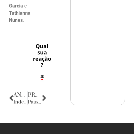
Garcia
e
Tathianna
Nunes
.
Qual
sua
reação
?
10
3
1
1
3
ANTERIOR
PRÓXIMA
Independence Day
Pausa Poética