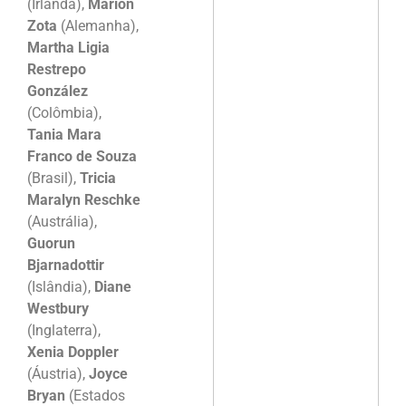
(Irlanda),
Marion
Zota
(Alemanha),
Martha Ligia
Restrepo
González
(Colômbia),
Tania Mara
Franco de Souza
(Brasil),
Tricia
Maralyn Reschke
(Austrália),
Guorun
Bjarnadottir
(Islândia),
Diane
Westbury
(Inglaterra),
Xenia Doppler
(Áustria),
Joyce
Bryan
(Estados