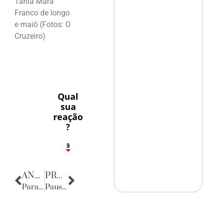
Tania Mara
Franco de longo
e maiô (Fotos: O
Cruzeiro)
Qual
sua
reação
?
3
1
2
9
ANTERIOR
PRÓXIMA
Parabéns, Therezinha Monte!
Pausa Poética