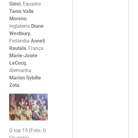
Simó
, Equador
Tania Valle
Moreno
,
Inglaterra
Diane
Westbury
,
Finlandia
Anneli
Rautala
, França
Marie-Josée
LeCocq
,
Alemanha
Marion Sybille
Zota
.
O top 15 (Foto: O
Cruzeiro)