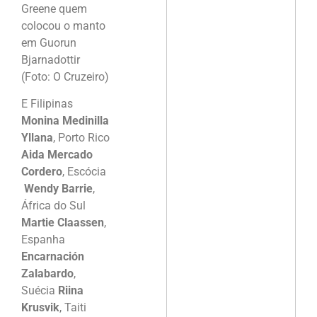
Greene quem
colocou o manto
em Guorun
Bjarnadottir
(Foto: O Cruzeiro)
E Filipinas
Monina Medinilla
Yllana
, Porto Rico
Aida Mercado
Cordero
, Escócia
Wendy Barrie
,
África do Sul
Martie Claassen
,
Espanha
Encarnación
Zalabardo
,
Suécia
Riina
Krusvik
, Taiti