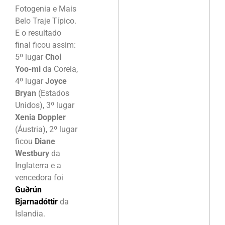
Fotogenia e Mais
Belo Traje Típico.
E o resultado
final ficou assim:
5º lugar
Choi
Yoo-mi
da Coreia,
4º lugar
Joyce
Bryan
(Estados
Unidos), 3º lugar
Xenia Doppler
(Áustria), 2º lugar
ficou
Diane
Westbury
da
Inglaterra e a
vencedora foi
Guðrún
Bjarnadóttir
da
Islandia.