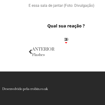
E essa sala de jantar (Foto: Divulgação)
Qual sua reação ?
10
3
1
1
2
ANTERIOR
Flashes
Desenvolvido pela crobin.co.uk