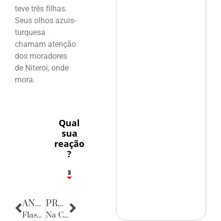
teve três filhas.
Seus olhos azuis-
turquesa
chamam atenção
dos moradores
de Niteroi, onde
mora.
Qual
sua
reação
?
2
1
2
9
ANTERIOR
PRÓXIMA
Flashes
Na Capela da Sagrada Família