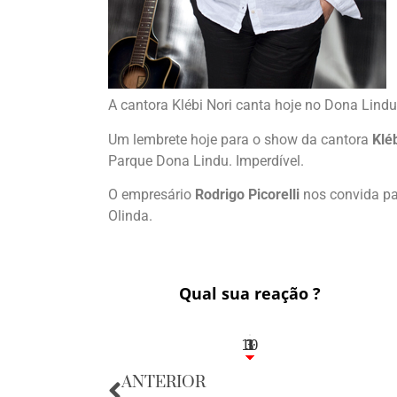
A cantora Klébi Nori canta hoje no Dona Lindu
Um lembrete hoje para o show da cantora
Kléb
Parque Dona Lindu. Imperdível.
O empresário
Rodrigo Picorelli
nos convida pa
Olinda.
Qual sua reação ?
10
3
1
1
3
ANTERIOR