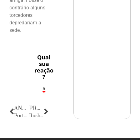
amiga. Fosse o
contrário alguns
torcedores
depredariam a
sede.
Qual
sua
reação
?
1
8
ANTERIOR
PRÓXIMA
Porta Retratos
Rush Praia & Open Garden