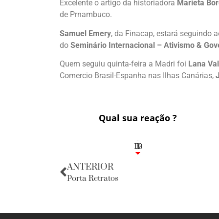
Excelente o artigo da historiadora
Marieta Bo
de Prnambuco.
Samuel Emery
, da Finacap, estará seguindo a
do
Seminário Internacional – Ativismo & Gov
Quem seguiu quinta-feira a Madri foi
Lana Val
Comercio Brasil-Espanha nas Ilhas Canárias,
Qual sua reação ?
10
3
1
1
3
ANTERIOR
Porta Retratos