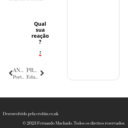
Qual
sua
reação
?
1
7
ANTERIOR
PRÓXIMA
Porta Retratos
Eduardo, Renata & Confraternização
Desenvolvido pela crobin.co.uk
© 2023 Fernando Machado. Todos os direitos reservados.