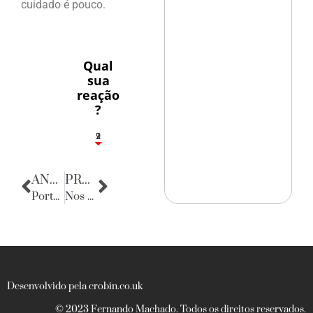
cuidado é pouco.
Qual
sua
reação
?
2
1
2
9
ANTERIOR
PRÓXIMA
Porta Retratos
Nos bastidores da política
Desenvolvido pela crobin.co.uk
© 2023 Fernando Machado. Todos os direitos reservados.