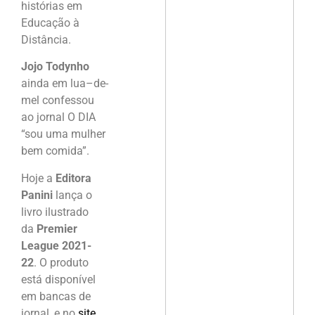
histórias em
Educação à
Distância.
Jojo Todynho
ainda em lua–de-
mel confessou
ao jornal O DIA
“sou uma mulher
bem comida”.
Hoje a
Editora
Panini
lança o
livro ilustrado
da
Premier
League 2021-
22
. O produto
está disponível
em bancas de
jornal, e no
site
.