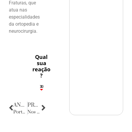
Fraturas, que
atua nas
especialidades
da ortopedia e
neurocirurgia.
Qual
sua
reação
?
10
3
1
1
3
ANTERIOR
PRÓXIMA
Porta Retratos
Nos Bastidores da Política