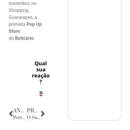
novembro, no
Shopping
Guararapes, a
primeira
Pop Up
Store
do
Boticário
.
Qual
sua
reação
?
10
3
1
1
3
ANTERIOR
PRÓXIMA
Porta Retratos
O Sargento Sedutor