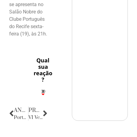
se apresenta no
Salão Nobre do
Clube Português
do Recife sexta-
feira (19), às 21h.
Qual
sua
reação
?
10
3
1
1
2
ANTERIOR
PRÓXIMA
Porta Retratos
VI Veste Rio