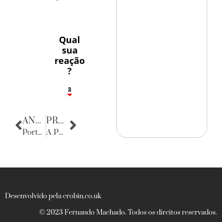
Qual
sua
reação
?
1
2
8
ANTERIOR
PRÓXIMA
Porta Retratos
A PMPE & Patrulha dos Bairros III
Desenvolvido pela crobin.co.uk
© 2023 Fernando Machado. Todos os direitos reservados.