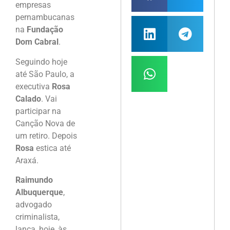
empresas
pernambucanas
na
Fundação
Dom Cabral
.
Seguindo hoje
até São Paulo, a
executiva
Rosa
Calado
. Vai
participar na
Canção Nova de
um retiro. Depois
Rosa
estica até
Araxá.
Raimundo
Albuquerque
,
advogado
criminalista,
lança, hoje, às