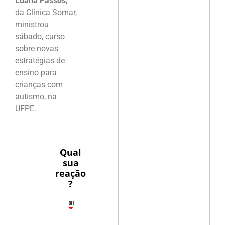
Luana Passos
,
da Clínica Somar,
ministrou
sábado, curso
sobre novas
estratégias de
ensino para
crianças com
autismo, na
UFPE.
Qual
sua
reação
?
10
3
1
1
2